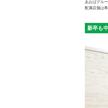
あおばグルー
配属店舗は希
新卒も中