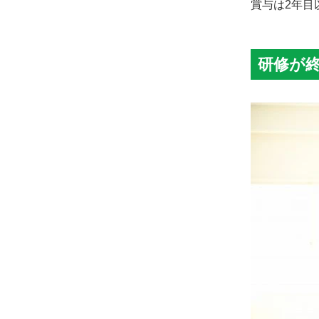
賞与は2年目
研修が